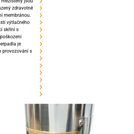
a mezistěny jsou
Max. povolená hloubka ponoru 70 m pod
lazený zdravotně
Max. povolená teplota čerpané kapaliny 
ní membránou.
Max. povolený počet startů motoru 20x z
stí výtlačného
Materiál pláště čerpadla - nerez
í skříní s
Materiál oběžných kol - termoplast Noryl
 poškození
Jmenovitý výkon motoru 550 W
erpadla je
Jmenovitý příkon [P1] 1 130 W
o provozování s
Jmenovitý proud 5,2 A
Rozběhový kondenzátor 20 µF
Tepelná ochrana 8 A
Jmenovité napětí 1 x 230V
Kabel 4 x 1,5 mm - 40 metrů
Celková výška čerpadla 81 cm
Hmotnost bez kabelu 13,6 kg - s kabelem