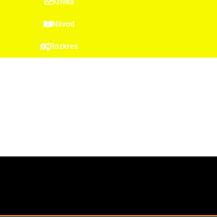
Křivka
Návod
Rozkres
kód položky 2756
EAN 8594191557563
záruka 3 roky
recyklační příspěvek 4 Kč (v ceně)
hmotnost balení 19 kg