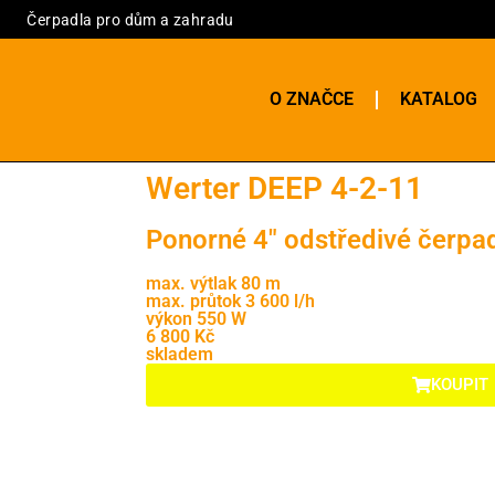
Čerpadla pro dům a zahradu
O ZNAČCE
KATALOG
Werter DEEP 4-2-11
Ponorné 4" odstředivé čerpad
max. výtlak 80 m
max. průtok 3 600 l/h
výkon 550 W
6 800 Kč
skladem
KOUPIT