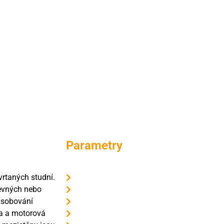
Parametry
vrtaných studní.
Max. výtlak 80 metrů = 8 bar
pevných nebo
Max. průtok 3 600 l/hod
zásobování
Průměr čerpadla 102 mm = 4"
la a motorová
Výtlačné hrdlo s vnitřním závitem G 5/4"