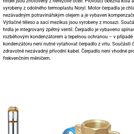
hřídel jsou zhotoveny z nerezové oceli. Plovoucí oběžná kola 
vyrobeny z odolného termoplastu Noryl. Motor čerpadla je ch
nezávadným potravinářským olejem a je vybaven kompenzač
Výtlačné těleso a sací mezikus jsou vyrobeny z mosazi. Součá
hrdla je integrovaný zpětný ventil. Čerpadlo je vybaveno spínac
rozběhovým kondenzátorem a tepelnou ochranou – v případě
kondenzátoru není nutné vytahovat čerpadlo z vrtu. Součástí č
zdravotně nezávadný přívodní kabel. Čerpadlo není vhodné pr
frekvenčním měničem.