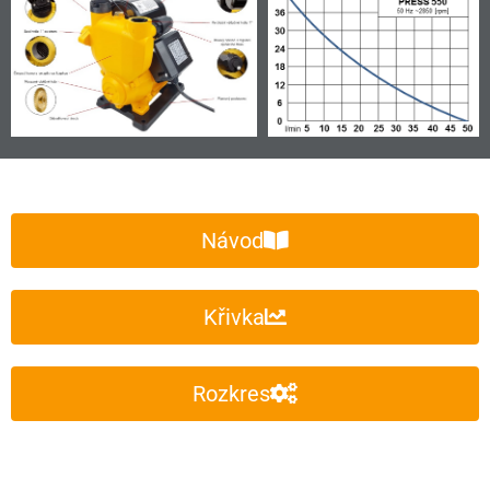
Návod
Křivka
Rozkres