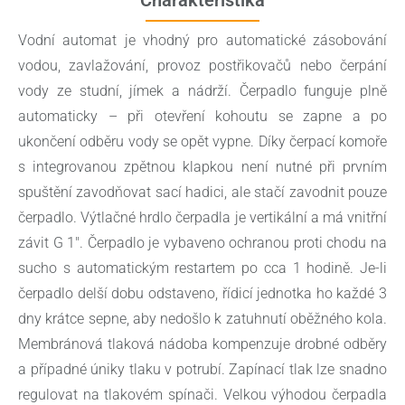
Vodní automat je vhodný pro automatické zásobování
vodou, zavlažování, provoz postřikovačů nebo čerpání
vody ze studní, jímek a nádrží. Čerpadlo funguje plně
automaticky – při otevření kohoutu se zapne a po
ukončení odběru vody se opět vypne. Díky čerpací komoře
s integrovanou zpětnou klapkou není nutné při prvním
spuštění zavodňovat sací hadici, ale stačí zavodnit pouze
čerpadlo. Výtlačné hrdlo čerpadla je vertikální a má vnitřní
závit G 1″. Čerpadlo je vybaveno ochranou proti chodu na
sucho s automatickým restartem po cca 1 hodině. Je-li
čerpadlo delší dobu odstaveno, řídicí jednotka ho každé 3
dny krátce sepne, aby nedošlo k zatuhnutí oběžného kola.
Membránová tlaková nádoba kompenzuje drobné odběry
a případné úniky tlaku v potrubí. Zapínací tlak lze snadno
regulovat na tlakovém spínači. Velkou výhodou čerpadla