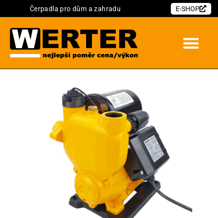
Čerpadla pro dům a zahradu
E-SHOP