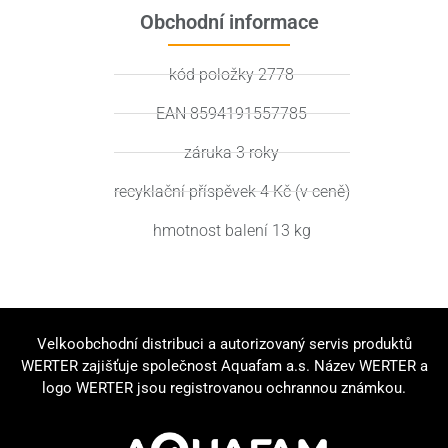
Obchodní informace
kód položky 2778
EAN 8594191557785
záruka 3 roky
recyklační příspěvek 4 Kč (v ceně)
hmotnost balení 13 kg
Velkoobchodní distribuci a autorizovaný servis produktů
WERTER zajišťuje společnost Aquafam a.s. Název WERTER a
logo WERTER jsou registrovanou ochrannou známkou.