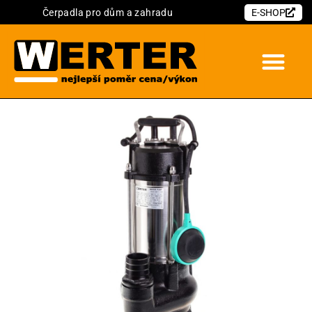
Čerpadla pro dům a zahradu
E-SHOP