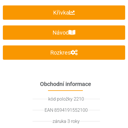
Křivka
Návod
Rozkres
Obchodní informace
kód položky 2210
EAN 8594191552100
záruka 3 roky