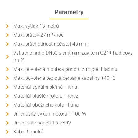
Parametry
Max. výtlak 13 metrů
3
Max. průtok 27 m
/hod
Max. průchodnost nečistot 45 mm
Výtlačné hrdlo DN50 s vnitřním závitem G2" + hadicový
trn 2"
Max. povolená hloubka ponoru 5 m pod hladinu
Max. povolená teplota čerpané kapaliny +40 °C
Materiál spirální skříně - litina
Materiál pláště motoru - nerez
Materiál oběžného kola - litina
Jmenovitý výkon motoru 1 100 W
Jmenovité napětí 1 x 230V
Kabel 5 metrů