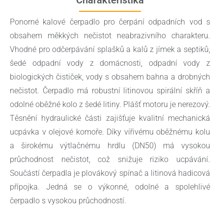
Ponorné kalové čerpadlo pro čerpání odpadních vod s
obsahem měkkých nečistot neabrazivního charakteru.
Vhodné pro odčerpávání splašků a kalů z jímek a septiků,
šedé odpadní vody z domácnosti, odpadní vody z
biologických čističek, vody s obsahem bahna a drobných
nečistot. Čerpadlo má robustní litinovou spirální skříň a
odolné oběžné kolo z šedé litiny. Plášť motoru je nerezový.
Těsnění hydraulické části zajišťuje kvalitní mechanická
ucpávka v olejové komoře. Díky vířivému oběžnému kolu
a širokému výtlačnému hrdlu (DN50) má vysokou
průchodnost nečistot, což snižuje riziko ucpávání.
Součástí čerpadla je plovákový spínač a litinová hadicová
přípojka. Jedná se o výkonné, odolné a spolehlivé
čerpadlo s vysokou průchodností.