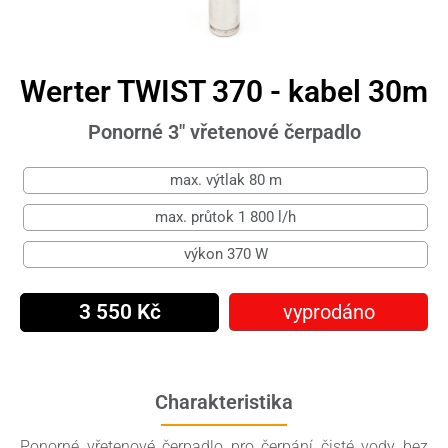
Werter TWIST 370 - kabel 30m
Ponorné 3" vřetenové čerpadlo
max. výtlak 80 m
max. průtok 1 800 l/h
výkon 370 W
3 550 Kč
vyprodáno
Charakteristika
Ponorné vřetenové čerpadlo pro čerpání čisté vody bez