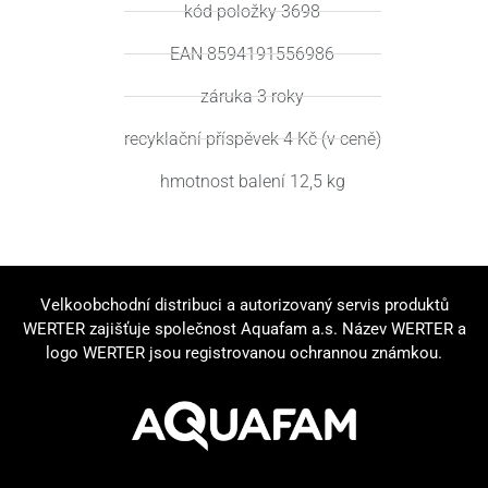
kód položky 3698
EAN 8594191556986
záruka 3 roky
recyklační příspěvek 4 Kč (v ceně)
hmotnost balení 12,5 kg
Velkoobchodní distribuci a autorizovaný servis produktů
WERTER zajišťuje společnost Aquafam a.s. Název WERTER a
logo WERTER jsou registrovanou ochrannou známkou.