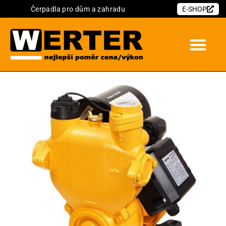
Čerpadla pro dům a zahradu
E-SHOP