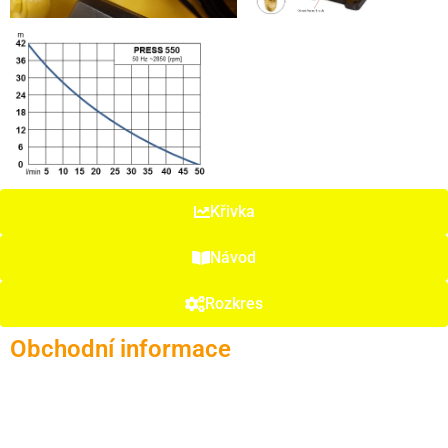
Křivka
Návod
Rozkres
Obchodní informace
kód položky 2386
EAN 8594191553862