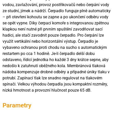
vodou, zavlažování, provoz postřikovačů nebo čerpání vody
ze studní, jímek a nádrží. Čerpadlo funguje plně automaticky
– při otevření kohoutu se zapne a po ukončení odběru vody
se opět vypne. Díky čerpací komoře s integrovanou zpětnou
klapkou není nutné při prvním spuštění zavodňovat sací
hadici, ale stačí zavodnit pouze čerpadlo. Pro čerpání lze
využít vertikální nebo horizontální výstup. Čerpadlo je
vybaveno ochranou proti chodu na sucho s automatickým
restartem po cca 1 hodině. Je-li čerpadlo delší dobu
odstaveno, řídicí jednotka ho každé 3 dny krátce sepne, aby
nedošlo k zatuhnutí oběžného kola. Membránová tlaková
nádoba kompenzuje drobné odběry a případné úniky tlaku v
potrubí. Zapínací tlak lze snadno regulovat na tlakovém
spínači. Velkou výhodou čerpadla jsou kompaktní rozměry,
nízká hmotnost a provozní hlučnost pouze 65 dB.
Parametry